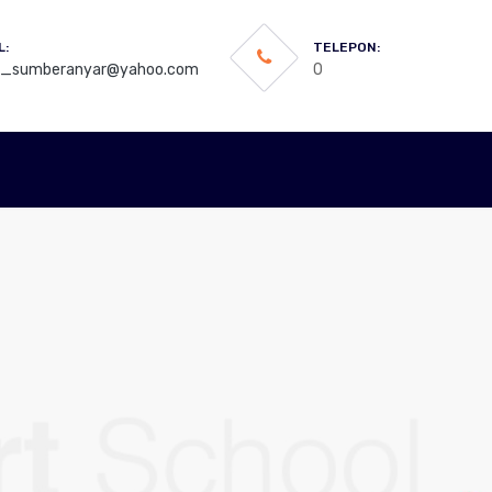
L:
TELEPON:
3_sumberanyar@yahoo.com
0